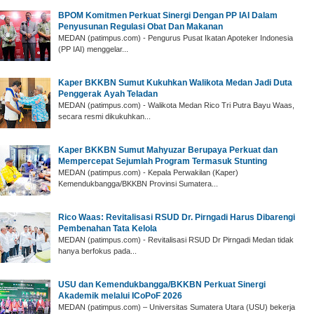
BPOM Komitmen Perkuat Sinergi Dengan PP IAI Dalam
Penyusunan Regulasi Obat Dan Makanan
MEDAN (patimpus.com) - Pengurus Pusat Ikatan Apoteker Indonesia
(PP IAI) menggelar...
Kaper BKKBN Sumut Kukuhkan Walikota Medan Jadi Duta
Penggerak Ayah Teladan
MEDAN (patimpus.com) - Walikota Medan Rico Tri Putra Bayu Waas,
secara resmi dikukuhkan...
Kaper BKKBN Sumut Mahyuzar Berupaya Perkuat dan
Mempercepat Sejumlah Program Termasuk Stunting
MEDAN (patimpus.com) - Kepala Perwakilan (Kaper)
Kemendukbangga/BKKBN Provinsi Sumatera...
Rico Waas: Revitalisasi RSUD Dr. Pirngadi Harus Dibarengi
Pembenahan Tata Kelola
MEDAN (patimpus.com) - Revitalisasi RSUD Dr Pirngadi Medan tidak
hanya berfokus pada...
USU dan Kemendukbangga/BKKBN Perkuat Sinergi
Akademik melalui ICoPoF 2026
MEDAN (patimpus.com) – Universitas Sumatera Utara (USU) bekerja