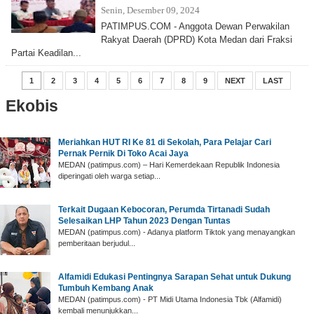
Senin, Desember 09, 2024
PATIMPUS.COM - Anggota Dewan Perwakilan
Rakyat Daerah (DPRD) Kota Medan dari Fraksi
Partai Keadilan...
1
2
3
4
5
6
7
8
9
NEXT
LAST
Ekobis
Meriahkan HUT RI Ke 81 di Sekolah, Para Pelajar Cari
Pernak Pernik Di Toko Acai Jaya
MEDAN (patimpus.com) – Hari Kemerdekaan Republik Indonesia
diperingati oleh warga setiap...
Terkait Dugaan Kebocoran, Perumda Tirtanadi Sudah
Selesaikan LHP Tahun 2023 Dengan Tuntas
MEDAN (patimpus.com) - Adanya platform Tiktok yang menayangkan
pemberitaan berjudul...
Alfamidi Edukasi Pentingnya Sarapan Sehat untuk Dukung
Tumbuh Kembang Anak
MEDAN (patimpus.com) - PT Midi Utama Indonesia Tbk (Alfamidi)
kembali menunjukkan...