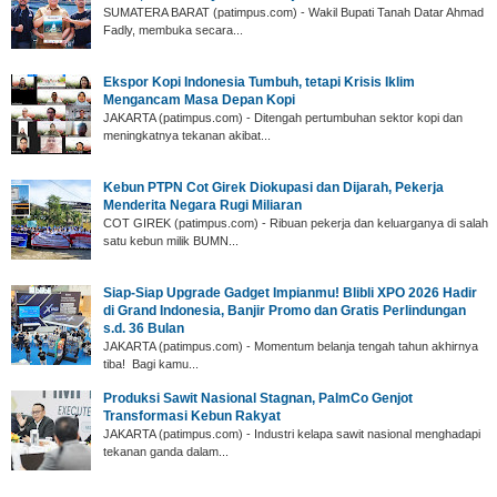
SUMATERA BARAT (p‎atimpus.com) - Wakil Bupati Tanah Datar Ahmad
Fadly, membuka secara...
Ekspor Kopi Indonesia Tumbuh, tetapi Krisis Iklim
Mengancam Masa Depan Kopi
JAKARTA (patimpus.com) - Ditengah pertumbuhan sektor kopi dan
meningkatnya tekanan akibat...
Kebun PTPN Cot Girek Diokupasi dan Dijarah, Pekerja
Menderita Negara Rugi Miliaran
COT GIREK (patimpus.com) - Ribuan pekerja dan keluarganya di salah
satu kebun milik BUMN...
Siap-Siap Upgrade Gadget Impianmu! Blibli XPO 2026 Hadir
di Grand Indonesia, Banjir Promo dan Gratis Perlindungan
s.d. 36 Bulan
JAKARTA (patimpus.com) - Momentum belanja tengah tahun akhirnya
tiba! Bagi kamu...
Produksi Sawit Nasional Stagnan, PalmCo Genjot
Transformasi Kebun Rakyat
JAKARTA (patimpus.com) - Industri kelapa sawit nasional menghadapi
tekanan ganda dalam...