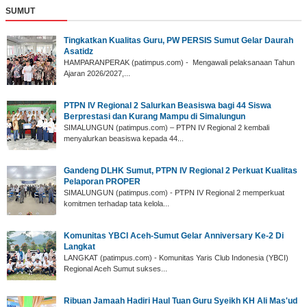
SUMUT
‎Tingkatkan Kualitas Guru, PW PERSIS Sumut Gelar Daurah
Asatidz
‎HAMPARANPERAK (patimpus.com) - Mengawali pelaksanaan Tahun
Ajaran 2026/2027,...
PTPN IV Regional 2 Salurkan Beasiswa bagi 44 Siswa
Berprestasi dan Kurang Mampu di Simalungun
SIMALUNGUN (patimpus.com) – PTPN IV Regional 2 kembali
menyalurkan beasiswa kepada 44...
Gandeng DLHK Sumut, PTPN IV Regional 2 Perkuat Kualitas
Pelaporan PROPER
SIMALUNGUN (patimpus.com) - PTPN IV Regional 2 memperkuat
komitmen terhadap tata kelola...
‎Komunitas YBCI Aceh-Sumut Gelar Anniversary Ke-2 Di
Langkat
LANGKAT (patimpus.com) - Komunitas Yaris Club Indonesia (YBCI)
Regional Aceh Sumut sukses...
‎Ribuan Jamaah Hadiri Haul Tuan Guru Syeikh KH Ali Mas'ud