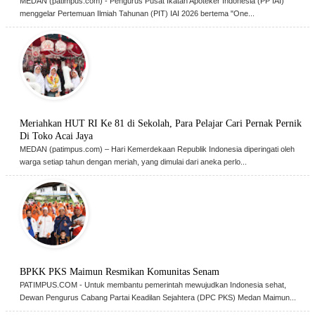
MEDAN (patimpus.com) - Pengurus Pusat Ikatan Apoteker Indonesia (PP IAI)
menggelar Pertemuan Ilmiah Tahunan (PIT) IAI 2026 bertema "One...
Meriahkan HUT RI Ke 81 di Sekolah, Para Pelajar Cari Pernak Pernik
Di Toko Acai Jaya
MEDAN (patimpus.com) – Hari Kemerdekaan Republik Indonesia diperingati oleh
warga setiap tahun dengan meriah, yang dimulai dari aneka perlo...
BPKK PKS Maimun Resmikan Komunitas Senam
PATIMPUS.COM - Untuk membantu pemerintah mewujudkan Indonesia sehat,
Dewan Pengurus Cabang Partai Keadilan Sejahtera (DPC PKS) Medan Maimun...