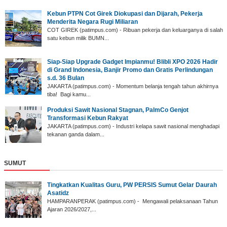
Kebun PTPN Cot Girek Diokupasi dan Dijarah, Pekerja
Menderita Negara Rugi Miliaran
COT GIREK (patimpus.com) - Ribuan pekerja dan keluarganya di salah
satu kebun milik BUMN...
Siap-Siap Upgrade Gadget Impianmu! Blibli XPO 2026 Hadir
di Grand Indonesia, Banjir Promo dan Gratis Perlindungan
s.d. 36 Bulan
JAKARTA (patimpus.com) - Momentum belanja tengah tahun akhirnya
tiba! Bagi kamu...
Produksi Sawit Nasional Stagnan, PalmCo Genjot
Transformasi Kebun Rakyat
JAKARTA (patimpus.com) - Industri kelapa sawit nasional menghadapi
tekanan ganda dalam...
SUMUT
‎Tingkatkan Kualitas Guru, PW PERSIS Sumut Gelar Daurah
Asatidz
‎HAMPARANPERAK (patimpus.com) - Mengawali pelaksanaan Tahun
Ajaran 2026/2027,...