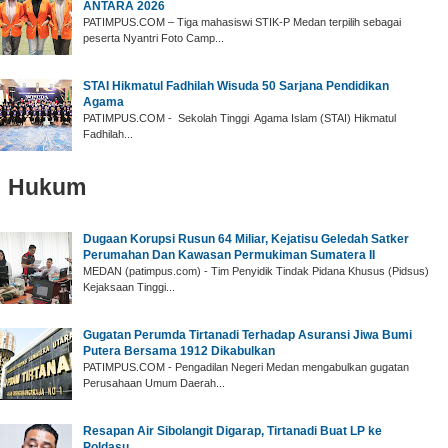
ANTARA 2026
‎PATIMPUS.COM – Tiga mahasiswi STIK-P Medan terpilih sebagai
peserta Nyantri Foto Camp...
‎STAI Hikmatul Fadhilah Wisuda 50 Sarjana Pendidikan
Agama
‎PATIMPUS.COM - Sekolah Tinggi Agama Islam (STAI) Hikmatul
Fadhilah...
Hukum
‎Dugaan Korupsi Rusun 64 Miliar, Kejatisu Geledah Satker
Perumahan Dan Kawasan Permukiman Sumatera II
‎MEDAN (patimpus.com) - Tim Penyidik Tindak Pidana Khusus (Pidsus)
Kejaksaan Tinggi...
Gugatan Perumda Tirtanadi Terhadap Asuransi Jiwa Bumi
Putera Bersama 1912 Dikabulkan
PATIMPUS.COM - Pengadilan Negeri Medan mengabulkan gugatan
Perusahaan Umum Daerah...
Resapan Air Sibolangit Digarap, Tirtanadi Buat LP ke
Poldasu