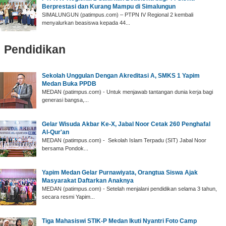
Berprestasi dan Kurang Mampu di Simalungun
SIMALUNGUN (patimpus.com) – PTPN IV Regional 2 kembali
menyalurkan beasiswa kepada 44...
Pendidikan
‎Sekolah Unggulan Dengan Akreditasi A, SMKS 1 Yapim
Medan Buka PPDB
‎MEDAN (patimpus.com) - Untuk menjawab tantangan dunia kerja bagi
generasi bangsa,...
‎Gelar Wisuda Akbar Ke-X, Jabal Noor Cetak 260 Penghafal
Al-Qur'an ‎
‎MEDAN (patimpus.com) - Sekolah Islam Terpadu (SIT) Jabal Noor
bersama Pondok...
Yapim Medan Gelar ‎Purnawiyata, Orangtua Siswa Ajak
Masyarakat Daftarkan Anaknya
‎MEDAN (patimpus.com) - Setelah menjalani pendidikan selama 3 tahun,
secara resmi Yapim...
‎Tiga Mahasiswi STIK-P Medan Ikuti Nyantri Foto Camp