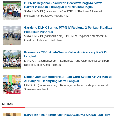
PTPN IV Regional 2 Salurkan Beasiswa bagi 44 Siswa
Berprestasi dan Kurang Mampu di Simalungun
SIMALUNGUN (patimpus.com) – PTPN IV Regional 2 kembali
menyalurkan beasiswa kepada 44...
Gandeng DLHK Sumut, PTPN IV Regional 2 Perkuat Kualitas
Pelaporan PROPER
SIMALUNGUN (patimpus.com) - PTPN IV Regional 2 memperkuat
komitmen terhadap tata kelola...
‎Komunitas YBCI Aceh-Sumut Gelar Anniversary Ke-2 Di
Langkat
LANGKAT (patimpus.com) - Komunitas Yaris Club Indonesia (YBCI)
Regional Aceh Sumut sukses...
‎Ribuan Jamaah Hadiri Haul Tuan Guru Syeikh KH Ali Mas'ud
Al Banjari Di Kampung Matfa Langkat
‎LANGKAT (patimpus.com) - Ribuan jamaah dari berbagai daerah di
Sumatra menghadiri...
MEDAN
Kaper BKKBN Sumut Kukuhkan Walikota Medan Jadi Duta