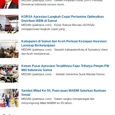
‎MEDAN (patimpus.com) - Dewan Pimpinan Pusat (DPP) Pemuda
Demokrat Indonesia secara resmi...
‎KORSA Apresiasi Langkah Cepat Pertamina Optimalkan
Distribusi BBM di Sumut
‎MEDAN (patimpus.com) - Korps Rakyat Bersatu (KORSA)
mengapresiasi langkah cepat yang...
Kabupaten di Sumut dan Aceh Perkuat Kesiapan Investasi
Lanskap Berkelanjutan
MEDAN (patimpus.com) - Sepuluh kabupaten/kota di Sumatera Utara
dan Aceh memperkuat...
‎Ketum Pusat Apresiasi Terpilihnya Fajar Trihatya Pimpin PW
MIO Indonesia Sumut
‎MEDAN (patimpus.com) - Setelah menerima Surat Mandat Nomor...
‎Sambut Milad Ke-55, Puan-puan MABMI Salurkan Bantuan
Sosial
‎MEDAN (patimpus.com) - Dalam rangka memperingati dan
menyongsong Milad MABMI ke-55 tahun...