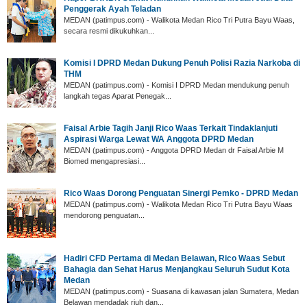
Penggerak Ayah Teladan
MEDAN (patimpus.com) - Walikota Medan Rico Tri Putra Bayu Waas,
secara resmi dikukuhkan...
Komisi I DPRD Medan Dukung Penuh Polisi Razia Narkoba di
THM
MEDAN (patimpus.com) - Komisi I DPRD Medan mendukung penuh
langkah tegas Aparat Penegak...
Faisal Arbie Tagih Janji Rico Waas Terkait Tindaklanjuti
Aspirasi Warga Lewat WA Anggota DPRD Medan
MEDAN (patimpus.com) - Anggota DPRD Medan dr Faisal Arbie M
Biomed mengapresiasi...
Rico Waas Dorong Penguatan Sinergi Pemko - DPRD Medan
MEDAN (patimpus.com) - Walikota Medan Rico Tri Putra Bayu Waas
mendorong penguatan...
Hadiri CFD Pertama di Medan Belawan, Rico Waas Sebut
Bahagia dan Sehat Harus Menjangkau Seluruh Sudut Kota
Medan
MEDAN (patimpus.com) - Suasana di kawasan jalan Sumatera, Medan
Belawan mendadak riuh dan...