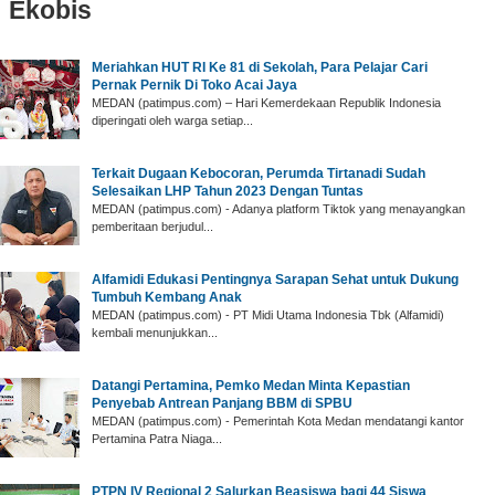
Ekobis
Meriahkan HUT RI Ke 81 di Sekolah, Para Pelajar Cari
Pernak Pernik Di Toko Acai Jaya
MEDAN (patimpus.com) – Hari Kemerdekaan Republik Indonesia
diperingati oleh warga setiap...
Terkait Dugaan Kebocoran, Perumda Tirtanadi Sudah
Selesaikan LHP Tahun 2023 Dengan Tuntas
MEDAN (patimpus.com) - Adanya platform Tiktok yang menayangkan
pemberitaan berjudul...
Alfamidi Edukasi Pentingnya Sarapan Sehat untuk Dukung
Tumbuh Kembang Anak
MEDAN (patimpus.com) - PT Midi Utama Indonesia Tbk (Alfamidi)
kembali menunjukkan...
Datangi Pertamina, Pemko Medan Minta Kepastian
Penyebab Antrean Panjang BBM di SPBU
MEDAN (patimpus.com) - Pemerintah Kota Medan mendatangi kantor
Pertamina Patra Niaga...
PTPN IV Regional 2 Salurkan Beasiswa bagi 44 Siswa