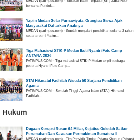
‎MEDAN (patimpus.com) - Sekolah Islam Terpadu (SIT) Jabal Noor
bersama Pondok...
Yapim Medan Gelar ‎Purnawiyata, Orangtua Siswa Ajak
Masyarakat Daftarkan Anaknya
‎MEDAN (patimpus.com) - Setelah menjalani pendidikan selama 3 tahun,
secara resmi Yapim...
‎Tiga Mahasiswi STIK-P Medan Ikuti Nyantri Foto Camp
ANTARA 2026
‎PATIMPUS.COM – Tiga mahasiswi STIK-P Medan terpilih sebagai
peserta Nyantri Foto Camp...
‎STAI Hikmatul Fadhilah Wisuda 50 Sarjana Pendidikan
Agama
‎PATIMPUS.COM - Sekolah Tinggi Agama Islam (STAI) Hikmatul
Fadhilah...
Hukum
‎Dugaan Korupsi Rusun 64 Miliar, Kejatisu Geledah Satker
Perumahan Dan Kawasan Permukiman Sumatera II
‎MEDAN (patimpus.com) - Tim Penyidik Tindak Pidana Khusus (Pidsus)