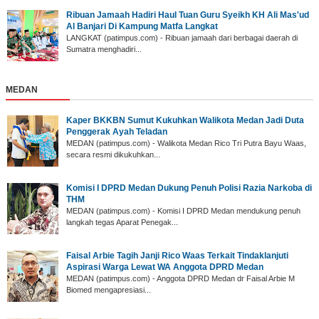
‎Ribuan Jamaah Hadiri Haul Tuan Guru Syeikh KH Ali Mas'ud
Al Banjari Di Kampung Matfa Langkat
‎LANGKAT (patimpus.com) - Ribuan jamaah dari berbagai daerah di
Sumatra menghadiri...
MEDAN
Kaper BKKBN Sumut Kukuhkan Walikota Medan Jadi Duta
Penggerak Ayah Teladan
MEDAN (patimpus.com) - Walikota Medan Rico Tri Putra Bayu Waas,
secara resmi dikukuhkan...
Komisi I DPRD Medan Dukung Penuh Polisi Razia Narkoba di
THM
MEDAN (patimpus.com) - Komisi I DPRD Medan mendukung penuh
langkah tegas Aparat Penegak...
Faisal Arbie Tagih Janji Rico Waas Terkait Tindaklanjuti
Aspirasi Warga Lewat WA Anggota DPRD Medan
MEDAN (patimpus.com) - Anggota DPRD Medan dr Faisal Arbie M
Biomed mengapresiasi...