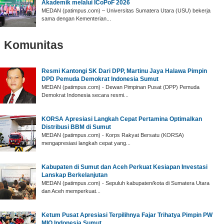
Akademik melalui ICoPoF 2026
MEDAN (patimpus.com) – Universitas Sumatera Utara (USU) bekerja
sama dengan Kementerian...
Komunitas
‎Resmi Kantongi SK Dari DPP, Martinu Jaya Halawa Pimpin
DPD Pemuda Demokrat Indonesia Sumut ‎
‎MEDAN (patimpus.com) - Dewan Pimpinan Pusat (DPP) Pemuda
Demokrat Indonesia secara resmi...
‎KORSA Apresiasi Langkah Cepat Pertamina Optimalkan
Distribusi BBM di Sumut
‎MEDAN (patimpus.com) - Korps Rakyat Bersatu (KORSA)
mengapresiasi langkah cepat yang...
Kabupaten di Sumut dan Aceh Perkuat Kesiapan Investasi
Lanskap Berkelanjutan
MEDAN (patimpus.com) - Sepuluh kabupaten/kota di Sumatera Utara
dan Aceh memperkuat...
‎Ketum Pusat Apresiasi Terpilihnya Fajar Trihatya Pimpin PW
MIO Indonesia Sumut