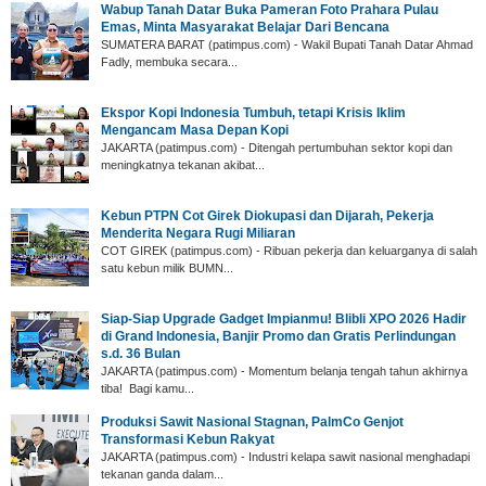
Wabup Tanah Datar ‎Buka Pameran Foto Prahara Pulau
Emas, Minta Masyarakat Belajar Dari Bencana
SUMATERA BARAT (p‎atimpus.com) - Wakil Bupati Tanah Datar Ahmad
Fadly, membuka secara...
Ekspor Kopi Indonesia Tumbuh, tetapi Krisis Iklim
Mengancam Masa Depan Kopi
JAKARTA (patimpus.com) - Ditengah pertumbuhan sektor kopi dan
meningkatnya tekanan akibat...
Kebun PTPN Cot Girek Diokupasi dan Dijarah, Pekerja
Menderita Negara Rugi Miliaran
COT GIREK (patimpus.com) - Ribuan pekerja dan keluarganya di salah
satu kebun milik BUMN...
Siap-Siap Upgrade Gadget Impianmu! Blibli XPO 2026 Hadir
di Grand Indonesia, Banjir Promo dan Gratis Perlindungan
s.d. 36 Bulan
JAKARTA (patimpus.com) - Momentum belanja tengah tahun akhirnya
tiba! Bagi kamu...
Produksi Sawit Nasional Stagnan, PalmCo Genjot
Transformasi Kebun Rakyat
JAKARTA (patimpus.com) - Industri kelapa sawit nasional menghadapi
tekanan ganda dalam...