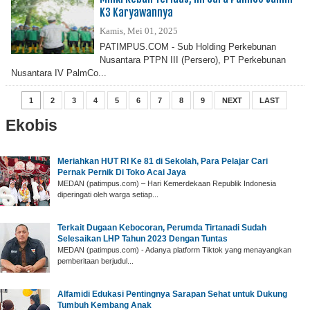
K3 Karyawannya
Kamis, Mei 01, 2025
PATIMPUS.COM - Sub Holding Perkebunan
Nusantara PTPN III (Persero), PT Perkebunan
Nusantara IV PalmCo...
1
2
3
4
5
6
7
8
9
NEXT
LAST
Ekobis
Meriahkan HUT RI Ke 81 di Sekolah, Para Pelajar Cari
Pernak Pernik Di Toko Acai Jaya
MEDAN (patimpus.com) – Hari Kemerdekaan Republik Indonesia
diperingati oleh warga setiap...
Terkait Dugaan Kebocoran, Perumda Tirtanadi Sudah
Selesaikan LHP Tahun 2023 Dengan Tuntas
MEDAN (patimpus.com) - Adanya platform Tiktok yang menayangkan
pemberitaan berjudul...
Alfamidi Edukasi Pentingnya Sarapan Sehat untuk Dukung
Tumbuh Kembang Anak