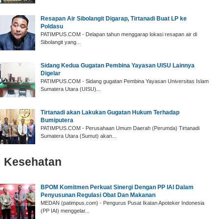
Resapan Air Sibolangit Digarap, Tirtanadi Buat LP ke
Poldasu
PATIMPUS.COM - Delapan tahun menggarap lokasi resapan air di
Sibolangit yang...
Sidang Kedua Gugatan Pembina Yayasan UISU Lainnya
Digelar
PATIMPUS.COM - Sidang gugatan Pembina Yayasan Universitas Islam
Sumatera Utara (UISU)...
Tirtanadi akan Lakukan Gugatan Hukum Terhadap
Bumiputera
PATIMPUS.COM - Perusahaan Umum Daerah (Perumda) Tirtanadi
Sumatera Utara (Sumut) akan...
Kesehatan
BPOM Komitmen Perkuat Sinergi Dengan PP IAI Dalam
Penyusunan Regulasi Obat Dan Makanan
MEDAN (patimpus.com) - Pengurus Pusat Ikatan Apoteker Indonesia
(PP IAI) menggelar...