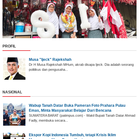
PROFIL
Musa "Ijeck" Rajekshah
Dr H Musa Rajekshah MHum, akrab disapa Ijeck. Dia adalah seorang
politikus dan pengusaha...
NASIONAL
Wabup Tanah Datar ‎Buka Pameran Foto Prahara Pulau
Emas, Minta Masyarakat Belajar Dari Bencana
SUMATERA BARAT (p‎atimpus.com) - Wakil Bupati Tanah Datar Ahmad
Fadly, membuka secara...
Ekspor Kopi Indonesia Tumbuh, tetapi Krisis Iklim