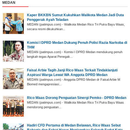
MEDAN
Kaper BKKBN Sumut Kukuhkan Walikota Medan Jadi Duta
Penggerak Ayah Teladan
MEDAN (patimpus.com) - Walikota Medan Rico Tri Putra Bayu Waas,
secara resmi dikukuhkan...
Komisi I DPRD Medan Dukung Penuh Polisi Razia Narkoba di
THM
MEDAN (patimpus.com) - Komisi I DPRD Medan mendukung penuh
langkah tegas Aparat Penegak...
Faisal Arbie Tagih Janji Rico Waas Terkait Tindaklanjuti
Aspirasi Warga Lewat WA Anggota DPRD Medan
MEDAN (patimpus.com) - Anggota DPRD Medan dr Faisal Arbie M
Biomed mengapresiasi...
Rico Waas Dorong Penguatan Sinergi Pemko - DPRD Medan
MEDAN (patimpus.com) - Walikota Medan Rico Tri Putra Bayu Waas
mendorong penguatan...
Hadiri CFD Pertama di Medan Belawan, Rico Waas Sebut
Bahagia dan Sehat Harus Menjangkau Seluruh Sudut Kota