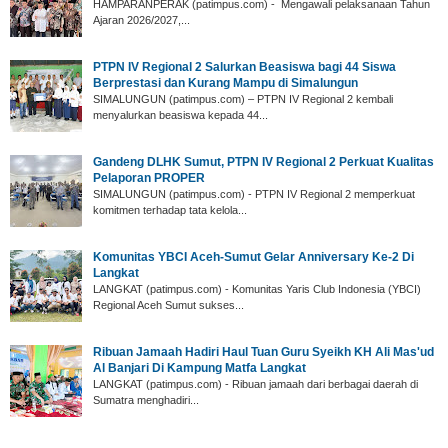
‎HAMPARANPERAK (patimpus.com) - Mengawali pelaksanaan Tahun
Ajaran 2026/2027,...
PTPN IV Regional 2 Salurkan Beasiswa bagi 44 Siswa
Berprestasi dan Kurang Mampu di Simalungun
SIMALUNGUN (patimpus.com) – PTPN IV Regional 2 kembali
menyalurkan beasiswa kepada 44...
Gandeng DLHK Sumut, PTPN IV Regional 2 Perkuat Kualitas
Pelaporan PROPER
SIMALUNGUN (patimpus.com) - PTPN IV Regional 2 memperkuat
komitmen terhadap tata kelola...
‎Komunitas YBCI Aceh-Sumut Gelar Anniversary Ke-2 Di
Langkat
LANGKAT (patimpus.com) - Komunitas Yaris Club Indonesia (YBCI)
Regional Aceh Sumut sukses...
‎Ribuan Jamaah Hadiri Haul Tuan Guru Syeikh KH Ali Mas'ud
Al Banjari Di Kampung Matfa Langkat
‎LANGKAT (patimpus.com) - Ribuan jamaah dari berbagai daerah di
Sumatra menghadiri...