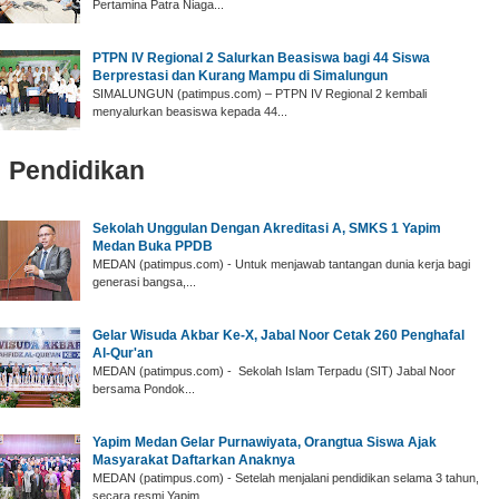
Pertamina Patra Niaga...
PTPN IV Regional 2 Salurkan Beasiswa bagi 44 Siswa
Berprestasi dan Kurang Mampu di Simalungun
SIMALUNGUN (patimpus.com) – PTPN IV Regional 2 kembali
menyalurkan beasiswa kepada 44...
Pendidikan
‎Sekolah Unggulan Dengan Akreditasi A, SMKS 1 Yapim
Medan Buka PPDB
‎MEDAN (patimpus.com) - Untuk menjawab tantangan dunia kerja bagi
generasi bangsa,...
‎Gelar Wisuda Akbar Ke-X, Jabal Noor Cetak 260 Penghafal
Al-Qur'an ‎
‎MEDAN (patimpus.com) - Sekolah Islam Terpadu (SIT) Jabal Noor
bersama Pondok...
Yapim Medan Gelar ‎Purnawiyata, Orangtua Siswa Ajak
Masyarakat Daftarkan Anaknya
‎MEDAN (patimpus.com) - Setelah menjalani pendidikan selama 3 tahun,
secara resmi Yapim...