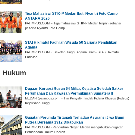
‎Tiga Mahasiswi STIK-P Medan Ikuti Nyantri Foto Camp
ANTARA 2026
‎PATIMPUS.COM – Tiga mahasiswi STIK-P Medan terpilih sebagai
peserta Nyantri Foto Camp...
‎STAI Hikmatul Fadhilah Wisuda 50 Sarjana Pendidikan
Agama
‎PATIMPUS.COM - Sekolah Tinggi Agama Islam (STAI) Hikmatul
Fadhilah...
Hukum
‎Dugaan Korupsi Rusun 64 Miliar, Kejatisu Geledah Satker
Perumahan Dan Kawasan Permukiman Sumatera II
‎MEDAN (patimpus.com) - Tim Penyidik Tindak Pidana Khusus (Pidsus)
Kejaksaan Tinggi...
Gugatan Perumda Tirtanadi Terhadap Asuransi Jiwa Bumi
Putera Bersama 1912 Dikabulkan
PATIMPUS.COM - Pengadilan Negeri Medan mengabulkan gugatan
Perusahaan Umum Daerah...