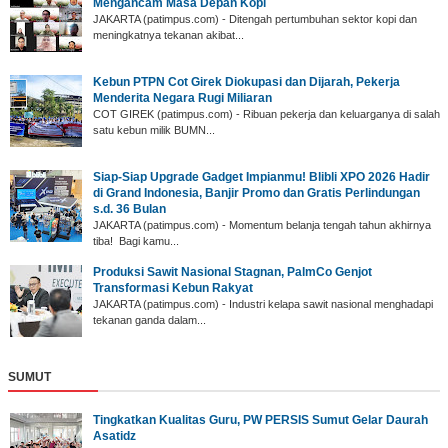
Mengancam Masa Depan Kopi
JAKARTA (patimpus.com) - Ditengah pertumbuhan sektor kopi dan
meningkatnya tekanan akibat...
Kebun PTPN Cot Girek Diokupasi dan Dijarah, Pekerja
Menderita Negara Rugi Miliaran
COT GIREK (patimpus.com) - Ribuan pekerja dan keluarganya di salah
satu kebun milik BUMN...
Siap-Siap Upgrade Gadget Impianmu! Blibli XPO 2026 Hadir
di Grand Indonesia, Banjir Promo dan Gratis Perlindungan
s.d. 36 Bulan
JAKARTA (patimpus.com) - Momentum belanja tengah tahun akhirnya
tiba! Bagi kamu...
Produksi Sawit Nasional Stagnan, PalmCo Genjot
Transformasi Kebun Rakyat
JAKARTA (patimpus.com) - Industri kelapa sawit nasional menghadapi
tekanan ganda dalam...
SUMUT
‎Tingkatkan Kualitas Guru, PW PERSIS Sumut Gelar Daurah
Asatidz