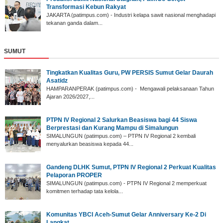
Transformasi Kebun Rakyat
JAKARTA (patimpus.com) - Industri kelapa sawit nasional menghadapi
tekanan ganda dalam...
SUMUT
‎Tingkatkan Kualitas Guru, PW PERSIS Sumut Gelar Daurah
Asatidz
‎HAMPARANPERAK (patimpus.com) - Mengawali pelaksanaan Tahun
Ajaran 2026/2027,...
PTPN IV Regional 2 Salurkan Beasiswa bagi 44 Siswa
Berprestasi dan Kurang Mampu di Simalungun
SIMALUNGUN (patimpus.com) – PTPN IV Regional 2 kembali
menyalurkan beasiswa kepada 44...
Gandeng DLHK Sumut, PTPN IV Regional 2 Perkuat Kualitas
Pelaporan PROPER
SIMALUNGUN (patimpus.com) - PTPN IV Regional 2 memperkuat
komitmen terhadap tata kelola...
‎Komunitas YBCI Aceh-Sumut Gelar Anniversary Ke-2 Di
Langkat