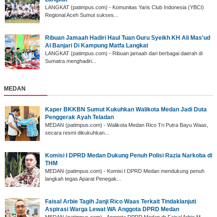
LANGKAT (patimpus.com) - Komunitas Yaris Club Indonesia (YBCI)
Regional Aceh Sumut sukses...
‎Ribuan Jamaah Hadiri Haul Tuan Guru Syeikh KH Ali Mas'ud
Al Banjari Di Kampung Matfa Langkat
‎LANGKAT (patimpus.com) - Ribuan jamaah dari berbagai daerah di
Sumatra menghadiri...
MEDAN
Kaper BKKBN Sumut Kukuhkan Walikota Medan Jadi Duta
Penggerak Ayah Teladan
MEDAN (patimpus.com) - Walikota Medan Rico Tri Putra Bayu Waas,
secara resmi dikukuhkan...
Komisi I DPRD Medan Dukung Penuh Polisi Razia Narkoba di
THM
MEDAN (patimpus.com) - Komisi I DPRD Medan mendukung penuh
langkah tegas Aparat Penegak...
Faisal Arbie Tagih Janji Rico Waas Terkait Tindaklanjuti
Aspirasi Warga Lewat WA Anggota DPRD Medan
MEDAN (patimpus.com) - Anggota DPRD Medan dr Faisal Arbie M