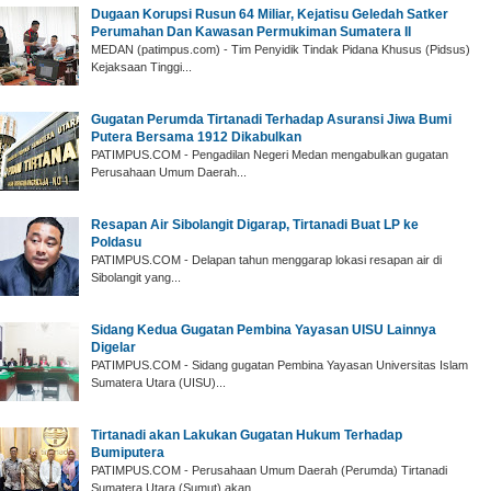
‎Dugaan Korupsi Rusun 64 Miliar, Kejatisu Geledah Satker
Perumahan Dan Kawasan Permukiman Sumatera II
‎MEDAN (patimpus.com) - Tim Penyidik Tindak Pidana Khusus (Pidsus)
Kejaksaan Tinggi...
Gugatan Perumda Tirtanadi Terhadap Asuransi Jiwa Bumi
Putera Bersama 1912 Dikabulkan
PATIMPUS.COM - Pengadilan Negeri Medan mengabulkan gugatan
Perusahaan Umum Daerah...
Resapan Air Sibolangit Digarap, Tirtanadi Buat LP ke
Poldasu
PATIMPUS.COM - Delapan tahun menggarap lokasi resapan air di
Sibolangit yang...
Sidang Kedua Gugatan Pembina Yayasan UISU Lainnya
Digelar
PATIMPUS.COM - Sidang gugatan Pembina Yayasan Universitas Islam
Sumatera Utara (UISU)...
Tirtanadi akan Lakukan Gugatan Hukum Terhadap
Bumiputera
PATIMPUS.COM - Perusahaan Umum Daerah (Perumda) Tirtanadi
Sumatera Utara (Sumut) akan...