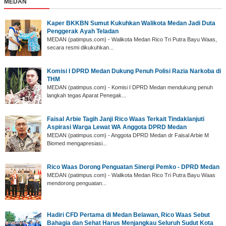
MEDAN
Kaper BKKBN Sumut Kukuhkan Walikota Medan Jadi Duta
Penggerak Ayah Teladan
MEDAN (patimpus.com) - Walikota Medan Rico Tri Putra Bayu Waas,
secara resmi dikukuhkan...
Komisi I DPRD Medan Dukung Penuh Polisi Razia Narkoba di
THM
MEDAN (patimpus.com) - Komisi I DPRD Medan mendukung penuh
langkah tegas Aparat Penegak...
Faisal Arbie Tagih Janji Rico Waas Terkait Tindaklanjuti
Aspirasi Warga Lewat WA Anggota DPRD Medan
MEDAN (patimpus.com) - Anggota DPRD Medan dr Faisal Arbie M
Biomed mengapresiasi...
Rico Waas Dorong Penguatan Sinergi Pemko - DPRD Medan
MEDAN (patimpus.com) - Walikota Medan Rico Tri Putra Bayu Waas
mendorong penguatan...
Hadiri CFD Pertama di Medan Belawan, Rico Waas Sebut
Bahagia dan Sehat Harus Menjangkau Seluruh Sudut Kota