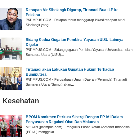
Resapan Air Sibolangit Digarap, Tirtanadi Buat LP ke
Poldasu
PATIMPUS.COM - Delapan tahun menggarap lokasi resapan air di
Sibolangit yang...
Sidang Kedua Gugatan Pembina Yayasan UISU Lainnya
Digelar
PATIMPUS.COM - Sidang gugatan Pembina Yayasan Universitas Islam
Sumatera Utara (UISU)...
Tirtanadi akan Lakukan Gugatan Hukum Terhadap
Bumiputera
PATIMPUS.COM - Perusahaan Umum Daerah (Perumda) Tirtanadi
Sumatera Utara (Sumut) akan...
Kesehatan
BPOM Komitmen Perkuat Sinergi Dengan PP IAI Dalam
Penyusunan Regulasi Obat Dan Makanan
MEDAN (patimpus.com) - Pengurus Pusat Ikatan Apoteker Indonesia
(PP IAI) menggelar...