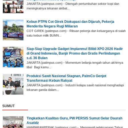
JAKARTA (patimpus.com) - Ditengah pertumbuhan sektor kopi dan
meningkatnya tekanan akibat...
Kebun PTPN Cot Girek Diokupasi dan Dijarah, Pekerja
Menderita Negara Rugi Miliaran
COT GIREK (patimpus.com) - Ribuan pekerja dan keluarganya di salah
satu kebun milik BUMN...
Siap-Siap Upgrade Gadget Impianmu! Blibli XPO 2026 Hadir
di Grand Indonesia, Banjir Promo dan Gratis Perlindungan
s.d. 36 Bulan
JAKARTA (patimpus.com) - Momentum belanja tengah tahun akhirnya
tiba! Bagi kamu...
Produksi Sawit Nasional Stagnan, PalmCo Genjot
Transformasi Kebun Rakyat
JAKARTA (patimpus.com) - Industri kelapa sawit nasional menghadapi
tekanan ganda dalam...
SUMUT
‎Tingkatkan Kualitas Guru, PW PERSIS Sumut Gelar Daurah
Asatidz
‎HAMPARANPERAK (patimpus.com) - Mengawali pelaksanaan Tahun