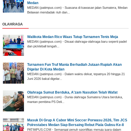
Medan
MEDAN (patimpus.com) - Suasana di kawasan jalan Sumatera, Medan
Belawan mendadak riuh dan...
OLAHRAGA
Walikota Medan Rico Waas Tutup Turnamen Tenis Meja
MEDAN (patimpus.com) - Disaat olahraga-olahraga baru seperti padel
dan pickleball tengah...
‎Turnamen Fun Truf Mania Berhadiah Jutaan Rupiah Akan
Digelar Di Kota Medan
‎MEDAN (patimpus.com) - Dalam waktu dekat, tepatnya 20 hingga 21
Juni 2026 bakal digelar...
Olahraga Sumut Berduka, A'zam Nasution Telah Wafat
‎MEDAN (patimpus.com) - Dunia olahraga Sumatera Utara berduka,
mantan pembina PS Deli...
‎Masuk Di Grup A Cabor Mini Soccer Porwasu 2026, Tim JCS
Polrestabes Medan Siap Bersaing Rebut Piala Gubsu Ke-II
‎PATIMPUS.COM - Semangat penuh sportifitas menuju juara dalam