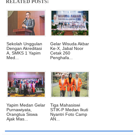
RELATED POSTS:
‎Sekolah Unggulan
‎Gelar Wisuda Akbar
Dengan Akreditasi
Ke-X, Jabal Noor
A, SMKS 1 Yapim
Cetak 260
Med...
Penghafa...
Yapim Medan Gelar
‎Tiga Mahasiswi
‎Purnawiyata,
STIK-P Medan Ikuti
Orangtua Siswa
Nyantri Foto Camp
Ajak Mas...
AN...