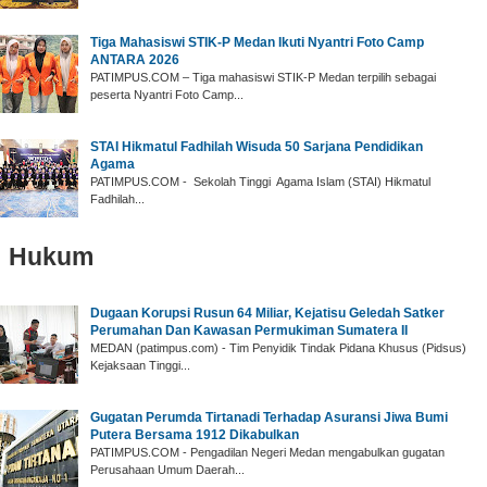
‎Tiga Mahasiswi STIK-P Medan Ikuti Nyantri Foto Camp
ANTARA 2026
‎PATIMPUS.COM – Tiga mahasiswi STIK-P Medan terpilih sebagai
peserta Nyantri Foto Camp...
‎STAI Hikmatul Fadhilah Wisuda 50 Sarjana Pendidikan
Agama
‎PATIMPUS.COM - Sekolah Tinggi Agama Islam (STAI) Hikmatul
Fadhilah...
Hukum
‎Dugaan Korupsi Rusun 64 Miliar, Kejatisu Geledah Satker
Perumahan Dan Kawasan Permukiman Sumatera II
‎MEDAN (patimpus.com) - Tim Penyidik Tindak Pidana Khusus (Pidsus)
Kejaksaan Tinggi...
Gugatan Perumda Tirtanadi Terhadap Asuransi Jiwa Bumi
Putera Bersama 1912 Dikabulkan
PATIMPUS.COM - Pengadilan Negeri Medan mengabulkan gugatan
Perusahaan Umum Daerah...