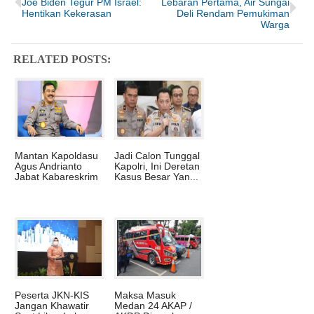
Joe Biden Tegur PM Israel:
Lebaran Pertama, Air Sungai
Hentikan Kekerasan
Deli Rendam Pemukiman
Warga
RELATED POSTS:
Mantan Kapoldasu
Jadi Calon Tunggal
Agus Andrianto
Kapolri, Ini Deretan
Jabat Kabareskrim
Kasus Besar Yan...
Peserta JKN-KIS
Maksa Masuk
Jangan Khawatir
Medan 24 AKAP /