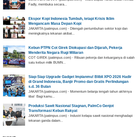
Fadly, membuka secara...
Ekspor Kopi Indonesia Tumbuh, tetapi Krisis Iklim
Mengancam Masa Depan Kopi
JAKARTA (patimpus.com) - Ditengah pertumbuhan sektor kopi dan
meningkatnya tekanan akibat...
Kebun PTPN Cot Girek Diokupasi dan Dijarah, Pekerja
Menderita Negara Rugi Miliaran
COT GIREK (patimpus.com) - Ribuan pekerja dan keluarganya di salah
satu kebun milik BUMN...
Siap-Siap Upgrade Gadget Impianmu! Blibli XPO 2026 Hadir
di Grand Indonesia, Banjir Promo dan Gratis Perlindungan
s.d. 36 Bulan
JAKARTA (patimpus.com) - Momentum belanja tengah tahun akhirnya
tiba! Bagi kamu...
Produksi Sawit Nasional Stagnan, PalmCo Genjot
Transformasi Kebun Rakyat
JAKARTA (patimpus.com) - Industri kelapa sawit nasional menghadapi
tekanan ganda dalam...