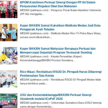
BPOM Komitmen Perkuat Sinergi Dengan PP IAI Dalam
Penyusunan Regulasi Obat Dan Makanan
MEDAN (patimpus.com) - Pengurus Pusat Ikatan Apoteker Indonesia
(PP IAI) menggelar...
Kaper BKKBN Sumut Kukuhkan Walikota Medan Jadi Duta
Penggerak Ayah Teladan
MEDAN (patimpus.com) - Walikota Medan Rico Tri Putra Bayu Waas,
secara resmi dikukuhkan...
Kaper BKKBN Sumut Mahyuzar Berupaya Perkuat dan
Mempercepat Sejumlah Program Termasuk Stunting
MEDAN (patimpus.com) - Kepala Perwakilan (Kaper)
Kemendukbangga/BKKBN Provinsi Sumatera...
Rico Waas: Revitalisasi RSUD Dr. Pirngadi Harus Dibarengi
Pembenahan Tata Kelola
MEDAN (patimpus.com) - Revitalisasi RSUD Dr Pirngadi Medan tidak
hanya berfokus pada...
USU dan Kemendukbangga/BKKBN Perkuat Sinergi
Akademik melalui ICoPoF 2026
MEDAN (patimpus.com) – Universitas Sumatera Utara (USU) bekerja
sama dengan Kementerian...