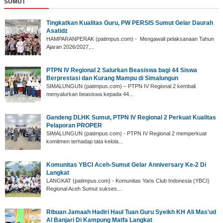
SUMUT
‎Tingkatkan Kualitas Guru, PW PERSIS Sumut Gelar Daurah
Asatidz
‎HAMPARANPERAK (patimpus.com) - Mengawali pelaksanaan Tahun
Ajaran 2026/2027,...
PTPN IV Regional 2 Salurkan Beasiswa bagi 44 Siswa
Berprestasi dan Kurang Mampu di Simalungun
SIMALUNGUN (patimpus.com) – PTPN IV Regional 2 kembali
menyalurkan beasiswa kepada 44...
Gandeng DLHK Sumut, PTPN IV Regional 2 Perkuat Kualitas
Pelaporan PROPER
SIMALUNGUN (patimpus.com) - PTPN IV Regional 2 memperkuat
komitmen terhadap tata kelola...
‎Komunitas YBCI Aceh-Sumut Gelar Anniversary Ke-2 Di
Langkat
LANGKAT (patimpus.com) - Komunitas Yaris Club Indonesia (YBCI)
Regional Aceh Sumut sukses...
‎Ribuan Jamaah Hadiri Haul Tuan Guru Syeikh KH Ali Mas'ud
Al Banjari Di Kampung Matfa Langkat