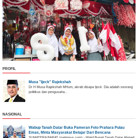
PROFIL
Musa "Ijeck" Rajekshah
Dr H Musa Rajekshah MHum, akrab disapa Ijeck. Dia adalah seorang
politikus dan pengusaha...
NASIONAL
Wabup Tanah Datar ‎Buka Pameran Foto Prahara Pulau
Emas, Minta Masyarakat Belajar Dari Bencana
SUMATERA BARAT (p‎atimpus.com) - Wakil Bupati Tanah Datar Ahmad