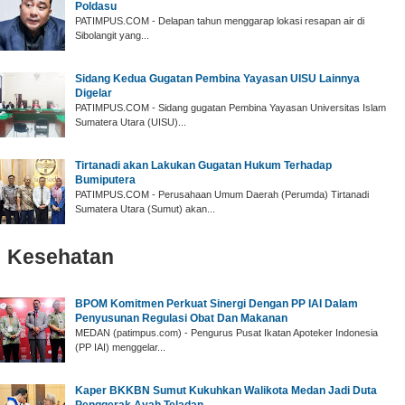
Poldasu
PATIMPUS.COM - Delapan tahun menggarap lokasi resapan air di
Sibolangit yang...
Sidang Kedua Gugatan Pembina Yayasan UISU Lainnya
Digelar
PATIMPUS.COM - Sidang gugatan Pembina Yayasan Universitas Islam
Sumatera Utara (UISU)...
Tirtanadi akan Lakukan Gugatan Hukum Terhadap
Bumiputera
PATIMPUS.COM - Perusahaan Umum Daerah (Perumda) Tirtanadi
Sumatera Utara (Sumut) akan...
Kesehatan
BPOM Komitmen Perkuat Sinergi Dengan PP IAI Dalam
Penyusunan Regulasi Obat Dan Makanan
MEDAN (patimpus.com) - Pengurus Pusat Ikatan Apoteker Indonesia
(PP IAI) menggelar...
Kaper BKKBN Sumut Kukuhkan Walikota Medan Jadi Duta
Penggerak Ayah Teladan