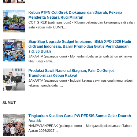
Kebun PTPN Cot Girek Diokupasi dan Dijarah, Pekerja
Menderita Negara Rugi Miliaran
COT GIREK (patimpus.com) - Ribuan pekerja dan keluarganya di salah
satu kebun milik BUMN...
Siap-Siap Upgrade Gadget Impianmu! Blibli XPO 2026 Hadir
di Grand Indonesia, Banjir Promo dan Gratis Perlindungan
s.d. 36 Bulan
JAKARTA (patimpus.com) - Momentum belanja tengah tahun akhirnya
tiba! Bagi kamu...
Produksi Sawit Nasional Stagnan, PalmCo Genjot
Transformasi Kebun Rakyat
JAKARTA (patimpus.com) - Industri kelapa sawit nasional menghadapi
tekanan ganda dalam...
SUMUT
‎Tingkatkan Kualitas Guru, PW PERSIS Sumut Gelar Daurah
Asatidz
‎HAMPARANPERAK (patimpus.com) - Mengawali pelaksanaan Tahun
Ajaran 2026/2027,...