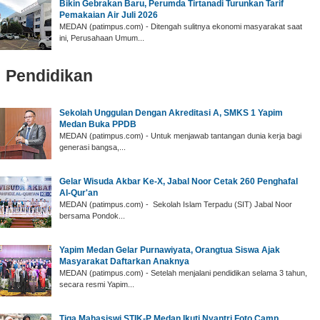
Bikin Gebrakan Baru, Perumda Tirtanadi Turunkan Tarif
Pemakaian Air Juli 2026
MEDAN (patimpus.com) - Ditengah sulitnya ekonomi masyarakat saat
ini, Perusahaan Umum...
Pendidikan
‎Sekolah Unggulan Dengan Akreditasi A, SMKS 1 Yapim
Medan Buka PPDB
‎MEDAN (patimpus.com) - Untuk menjawab tantangan dunia kerja bagi
generasi bangsa,...
‎Gelar Wisuda Akbar Ke-X, Jabal Noor Cetak 260 Penghafal
Al-Qur'an ‎
‎MEDAN (patimpus.com) - Sekolah Islam Terpadu (SIT) Jabal Noor
bersama Pondok...
Yapim Medan Gelar ‎Purnawiyata, Orangtua Siswa Ajak
Masyarakat Daftarkan Anaknya
‎MEDAN (patimpus.com) - Setelah menjalani pendidikan selama 3 tahun,
secara resmi Yapim...
‎Tiga Mahasiswi STIK-P Medan Ikuti Nyantri Foto Camp