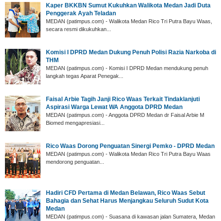
Kaper BKKBN Sumut Kukuhkan Walikota Medan Jadi Duta
Penggerak Ayah Teladan
MEDAN (patimpus.com) - Walikota Medan Rico Tri Putra Bayu Waas,
secara resmi dikukuhkan...
Komisi I DPRD Medan Dukung Penuh Polisi Razia Narkoba di
THM
MEDAN (patimpus.com) - Komisi I DPRD Medan mendukung penuh
langkah tegas Aparat Penegak...
Faisal Arbie Tagih Janji Rico Waas Terkait Tindaklanjuti
Aspirasi Warga Lewat WA Anggota DPRD Medan
MEDAN (patimpus.com) - Anggota DPRD Medan dr Faisal Arbie M
Biomed mengapresiasi...
Rico Waas Dorong Penguatan Sinergi Pemko - DPRD Medan
MEDAN (patimpus.com) - Walikota Medan Rico Tri Putra Bayu Waas
mendorong penguatan...
Hadiri CFD Pertama di Medan Belawan, Rico Waas Sebut
Bahagia dan Sehat Harus Menjangkau Seluruh Sudut Kota
Medan
MEDAN (patimpus.com) - Suasana di kawasan jalan Sumatera, Medan