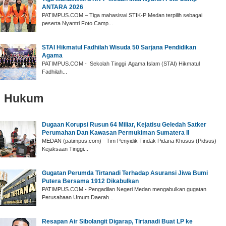
ANTARA 2026
‎PATIMPUS.COM – Tiga mahasiswi STIK-P Medan terpilih sebagai
peserta Nyantri Foto Camp...
‎STAI Hikmatul Fadhilah Wisuda 50 Sarjana Pendidikan
Agama
‎PATIMPUS.COM - Sekolah Tinggi Agama Islam (STAI) Hikmatul
Fadhilah...
Hukum
‎Dugaan Korupsi Rusun 64 Miliar, Kejatisu Geledah Satker
Perumahan Dan Kawasan Permukiman Sumatera II
‎MEDAN (patimpus.com) - Tim Penyidik Tindak Pidana Khusus (Pidsus)
Kejaksaan Tinggi...
Gugatan Perumda Tirtanadi Terhadap Asuransi Jiwa Bumi
Putera Bersama 1912 Dikabulkan
PATIMPUS.COM - Pengadilan Negeri Medan mengabulkan gugatan
Perusahaan Umum Daerah...
Resapan Air Sibolangit Digarap, Tirtanadi Buat LP ke