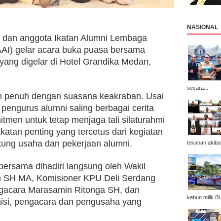
NASIONAL
s dan anggota Ikatan Alumni Lembaga 
AI) gelar acara buka puasa bersama 
yang digelar di Hotel Grandika Medan, 
secara...
n penuh dengan suasana keakraban. Usai 
engurus alumni saling berbagai cerita 
en untuk tetap menjaga tali silaturahmi 
tan penting yang tercetus dari kegiatan 
kung usaha dan pekerjaan alumni.
tekanan akibat
ersama dihadiri langsung oleh Wakil 
n SH MA, Komisioner KPU Deli Serdang 
gacara Marasamin Ritonga SH, dan 
kebun milik B
misi, pengacara dan pengusaha yang 