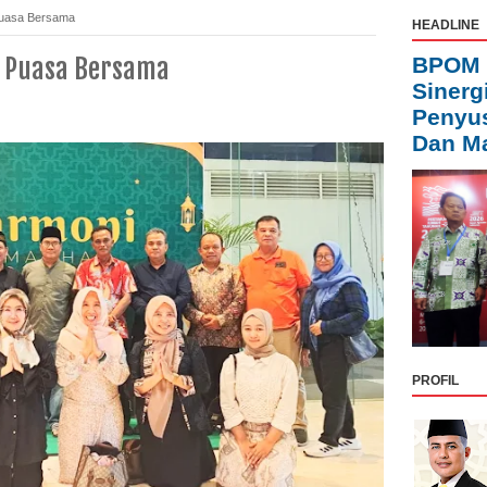
Puasa Bersama
HEADLINE
a Puasa Bersama
BPOM 
Sinerg
Penyus
Dan M
PROFIL