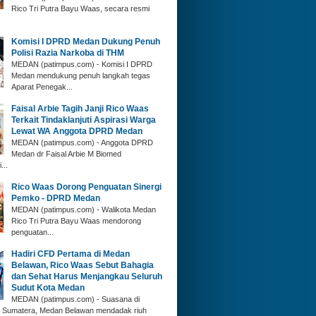
Rico Tri Putra Bayu Waas, secara resmi
Komisi I DPRD Medan Dukung Penuh
Polisi Razia Narkoba di THM
MEDAN (patimpus.com) - Komisi I DPRD
Medan mendukung penuh langkah tegas
Aparat Penegak...
Faisal Arbie Tagih Janji Rico Waas
Terkait Tindaklanjuti Aspirasi Warga
Lewat WA Anggota DPRD Medan
MEDAN (patimpus.com) - Anggota DPRD
Medan dr Faisal Arbie M Biomed
...
Rico Waas Dorong Penguatan Sinergi
Pemko - DPRD Medan
MEDAN (patimpus.com) - Walikota Medan
Rico Tri Putra Bayu Waas mendorong
penguatan...
Hadiri CFD Pertama di Medan
Belawan, Rico Waas Sebut Bahagia
dan Sehat Harus Menjangkau Seluruh
Sudut Kota Medan
MEDAN (patimpus.com) - Suasana di
n Sumatera, Medan Belawan mendadak riuh