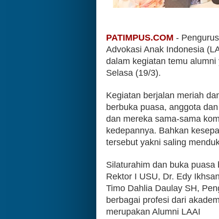
PATIMPUS.COM
 - Penguru
Advokasi Anak Indonesia (LA
dalam kegiatan temu alumni 
Selasa (19/3).
Kegiatan berjalan meriah da
berbuka puasa, anggota dan p
dan mereka sama-sama komitm
kedepannya. Bahkan kesepaka
tersebut yakni saling mendu
Silaturahim dan buka puasa b
Rektor I USU, Dr. Edy Ikhsa
Timo Dahlia Daulay SH, Pen
berbagai profesi dari akade
merupakan Alumni LAAI