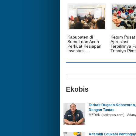
Kabupaten di
‎Ketum Pusat
Sumut dan Aceh
Apresiasi
Perkuat Kesiapan
Terpilihnya F
Investasi ...
Trihatya Pimpi
Ekobis
Terkait Dugaan Kebocoran,
Dengan Tuntas
MEDAN (patimpus.com) - Adanya
Alfamidi Edukasi Penting