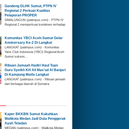
Gandeng DLHK Sumut, PTPN IV
Regional 2 Perkuat Kualitas
Pelaporan PROPER
SIMALUNGUN (patimpus.com) - PTPN IV
Regional 2 memperkuat komitmen terhadap
‎Komunitas YBCI Aceh-Sumut Gelar
Anniversary Ke-2 Di Langkat
LANGKAT (patimpus.com) - Komunitas
Yaris Club Indonesia (YBCI) Regional Aceh
Sumut sukses...
‎Ribuan Jamaah Hadiri Haul Tuan
Guru Syeikh KH Ali Mas'ud Al Banjari
Di Kampung Matfa Langkat
‎LANGKAT (patimpus.com) - Ribuan jamaah
dari berbagai daerah di Sumatra
Kaper BKKBN Sumut Kukuhkan
Walikota Medan Jadi Duta Penggerak
Ayah Teladan
MEDAN (patimpus.com) - Walikota Medan