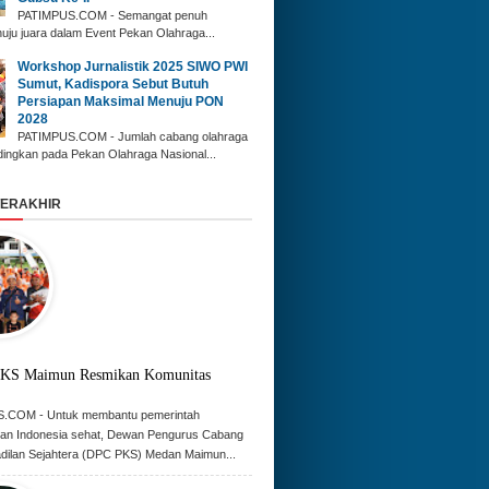
‎PATIMPUS.COM - Semangat penuh
nuju juara dalam Event Pekan Olahraga...
‎Workshop Jurnalistik 2025 SIWO PWI
Sumut, Kadispora Sebut Butuh
Persiapan Maksimal Menuju PON
2028
‎PATIMPUS.COM - Jumlah cabang olahraga
dingkan pada Pekan Olahraga Nasional...
TERAKHIR
KS Maimun Resmikan Komunitas
.COM - Untuk membantu pemerintah
an Indonesia sehat, Dewan Pengurus Cabang
adilan Sejahtera (DPC PKS) Medan Maimun...