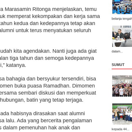
ra Marasamin Ritonga menjelaskan, temu 
ntuk memperat kekompakan dan kerja sama 
belanja tengah
 tahun kedua dan kedepannya tetap akan 
alumni untuk terus menyatukan seluruh 
dah kita agendakan. Nanti juga ada giat 
dalam...
rjalan tiga tahun dan semoga kedepannya 
,” katanya.
SUMUT
 bahagia dan bersyukur tersendiri, bisa 
i momen buka puasa Ramadhan. Dimomen 
 bersama sembari diskusi dan memperkuat 
hubungan, batin yang tetap terjaga.
ada habisnya dirasakan saat alumni 
 lalu. Ada yang bercerita pengalaman 
is dalam pemenuhan hak anak dan 
kepada 44...