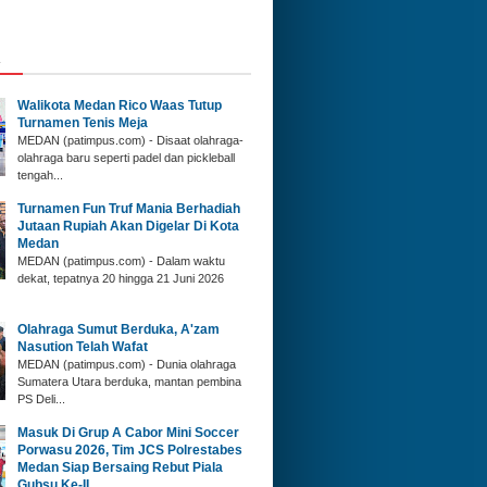
A
Walikota Medan Rico Waas Tutup
Turnamen Tenis Meja
MEDAN (patimpus.com) - Disaat olahraga-
olahraga baru seperti padel dan pickleball
tengah...
‎Turnamen Fun Truf Mania Berhadiah
Jutaan Rupiah Akan Digelar Di Kota
Medan
‎MEDAN (patimpus.com) - Dalam waktu
dekat, tepatnya 20 hingga 21 Juni 2026
Olahraga Sumut Berduka, A'zam
Nasution Telah Wafat
‎MEDAN (patimpus.com) - Dunia olahraga
Sumatera Utara berduka, mantan pembina
PS Deli...
‎Masuk Di Grup A Cabor Mini Soccer
Porwasu 2026, Tim JCS Polrestabes
Medan Siap Bersaing Rebut Piala
Gubsu Ke-II