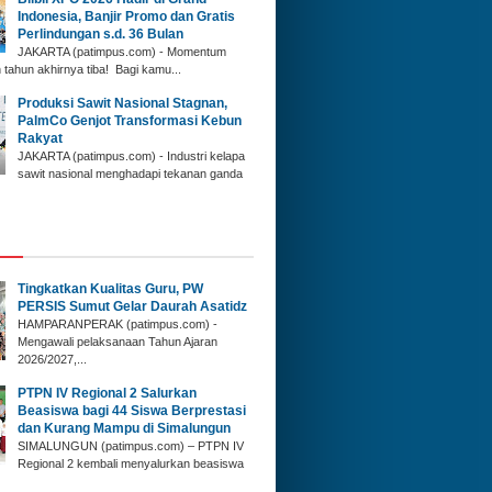
Indonesia, Banjir Promo dan Gratis
Perlindungan s.d. 36 Bulan
JAKARTA (patimpus.com) - Momentum
 tahun akhirnya tiba! Bagi kamu...
Produksi Sawit Nasional Stagnan,
PalmCo Genjot Transformasi Kebun
Rakyat
JAKARTA (patimpus.com) - Industri kelapa
sawit nasional menghadapi tekanan ganda
‎Tingkatkan Kualitas Guru, PW
PERSIS Sumut Gelar Daurah Asatidz
‎HAMPARANPERAK (patimpus.com) -
Mengawali pelaksanaan Tahun Ajaran
2026/2027,...
PTPN IV Regional 2 Salurkan
Beasiswa bagi 44 Siswa Berprestasi
dan Kurang Mampu di Simalungun
SIMALUNGUN (patimpus.com) – PTPN IV
Regional 2 kembali menyalurkan beasiswa