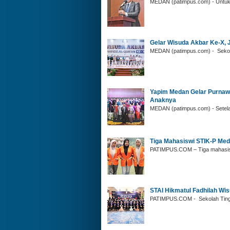
‎MEDAN (patimpus.com) - Untuk 
‎Gelar Wisuda Akbar Ke-X, 
‎MEDAN (patimpus.com) - Sekol
Yapim Medan Gelar ‎Purnaw
Anaknya
‎MEDAN (patimpus.com) - Setela
‎Tiga Mahasiswi STIK-P Me
‎PATIMPUS.COM – Tiga mahasiswi
‎STAI Hikmatul Fadhilah W
‎PATIMPUS.COM - Sekolah Tingg