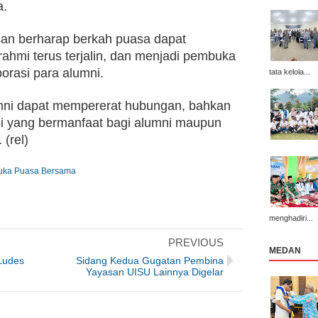
a.
hsan berharap berkah puasa dapat 
rahmi terus terjalin, dan menjadi pembuka 
orasi para alumni. 
tata kelola...
ni dapat mempererat hubungan, bahkan 
i yang bermanfaat bagi alumni maupun 
 (rel)
Buka Puasa Bersama
menghadiri...
PREVIOUS
MEDAN
Ludes
Sidang Kedua Gugatan Pembina
Yayasan UISU Lainnya Digelar