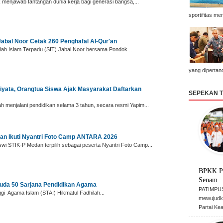
menjawab tantangan dunia kerja bagi generasi bangsa,...
sportifitas me
Jabal Noor Cetak 260 Penghafal Al-Qur'an ‎
ah Islam Terpadu (SIT) Jabal Noor bersama Pondok...
yang dipertan
iyata, Orangtua Siswa Ajak Masyarakat Daftarkan
SEPEKAN 
h menjalani pendidikan selama 3 tahun, secara resmi Yapim...
dan Ikuti Nyantri Foto Camp ANTARA 2026
 STIK-P Medan terpilih sebagai peserta Nyantri Foto Camp...
BPKK P
Senam
isuda 50 Sarjana Pendidikan Agama
PATIMPUS
i Agama Islam (STAI) Hikmatul Fadhilah...
mewujudk
Partai Ke