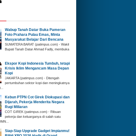
Wabup Tanah Datar ‎Buka Pameran
Foto Prahara Pulau Emas, Minta
Masyarakat Belajar Dari Bencana
SUMATERA BARAT (p‎atimpus.com) - Wakil
Bupati Tanah Datar Ahmad Fadly, membuka
Ekspor Kopi Indonesia Tumbuh, tetapi
Krisis Iklim Mengancam Masa Depan
Kopi
JAKARTA (patimpus.com) - Ditengah
pertumbuhan sektor kopi dan meningkatnya
...
Kebun PTPN Cot Girek Diokupasi dan
Dijarah, Pekerja Menderita Negara
Rugi Miliaran
COT GIREK (patimpus.com) - Ribuan
pekerja dan keluarganya di salah satu
UMN...
Siap-Siap Upgrade Gadget Impianmu!
Blibli XPO 2026 Hadir di Grand