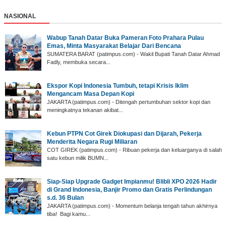
NASIONAL
Wabup Tanah Datar ‎Buka Pameran Foto Prahara Pulau
Emas, Minta Masyarakat Belajar Dari Bencana
SUMATERA BARAT (p‎atimpus.com) - Wakil Bupati Tanah Datar Ahmad
Fadly, membuka secara...
Ekspor Kopi Indonesia Tumbuh, tetapi Krisis Iklim
Mengancam Masa Depan Kopi
JAKARTA (patimpus.com) - Ditengah pertumbuhan sektor kopi dan
meningkatnya tekanan akibat...
Kebun PTPN Cot Girek Diokupasi dan Dijarah, Pekerja
Menderita Negara Rugi Miliaran
COT GIREK (patimpus.com) - Ribuan pekerja dan keluarganya di salah
satu kebun milik BUMN...
Siap-Siap Upgrade Gadget Impianmu! Blibli XPO 2026 Hadir
di Grand Indonesia, Banjir Promo dan Gratis Perlindungan
s.d. 36 Bulan
JAKARTA (patimpus.com) - Momentum belanja tengah tahun akhirnya
tiba! Bagi kamu...