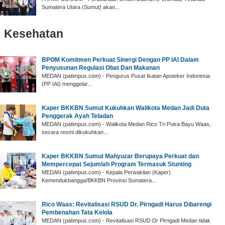
Sumatera Utara (Sumut) akan...
Kesehatan
BPOM Komitmen Perkuat Sinergi Dengan PP IAI Dalam
Penyusunan Regulasi Obat Dan Makanan
MEDAN (patimpus.com) - Pengurus Pusat Ikatan Apoteker Indonesia
(PP IAI) menggelar...
Kaper BKKBN Sumut Kukuhkan Walikota Medan Jadi Duta
Penggerak Ayah Teladan
MEDAN (patimpus.com) - Walikota Medan Rico Tri Putra Bayu Waas,
secara resmi dikukuhkan...
Kaper BKKBN Sumut Mahyuzar Berupaya Perkuat dan
Mempercepat Sejumlah Program Termasuk Stunting
MEDAN (patimpus.com) - Kepala Perwakilan (Kaper)
Kemendukbangga/BKKBN Provinsi Sumatera...
Rico Waas: Revitalisasi RSUD Dr. Pirngadi Harus Dibarengi
Pembenahan Tata Kelola
MEDAN (patimpus.com) - Revitalisasi RSUD Dr Pirngadi Medan tidak