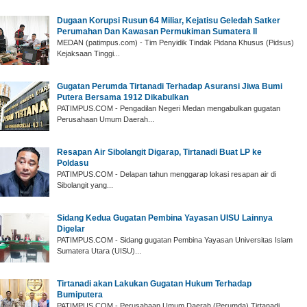
‎Dugaan Korupsi Rusun 64 Miliar, Kejatisu Geledah Satker
Perumahan Dan Kawasan Permukiman Sumatera II
‎MEDAN (patimpus.com) - Tim Penyidik Tindak Pidana Khusus (Pidsus)
Kejaksaan Tinggi...
Gugatan Perumda Tirtanadi Terhadap Asuransi Jiwa Bumi
Putera Bersama 1912 Dikabulkan
PATIMPUS.COM - Pengadilan Negeri Medan mengabulkan gugatan
Perusahaan Umum Daerah...
Resapan Air Sibolangit Digarap, Tirtanadi Buat LP ke
Poldasu
PATIMPUS.COM - Delapan tahun menggarap lokasi resapan air di
Sibolangit yang...
Sidang Kedua Gugatan Pembina Yayasan UISU Lainnya
Digelar
PATIMPUS.COM - Sidang gugatan Pembina Yayasan Universitas Islam
Sumatera Utara (UISU)...
Tirtanadi akan Lakukan Gugatan Hukum Terhadap
Bumiputera
PATIMPUS.COM - Perusahaan Umum Daerah (Perumda) Tirtanadi