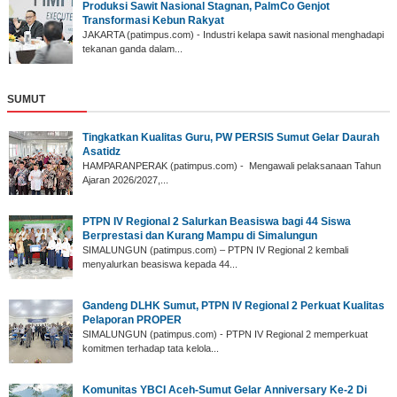
Produksi Sawit Nasional Stagnan, PalmCo Genjot
Transformasi Kebun Rakyat
JAKARTA (patimpus.com) - Industri kelapa sawit nasional menghadapi
tekanan ganda dalam...
SUMUT
‎Tingkatkan Kualitas Guru, PW PERSIS Sumut Gelar Daurah
Asatidz
‎HAMPARANPERAK (patimpus.com) - Mengawali pelaksanaan Tahun
Ajaran 2026/2027,...
PTPN IV Regional 2 Salurkan Beasiswa bagi 44 Siswa
Berprestasi dan Kurang Mampu di Simalungun
SIMALUNGUN (patimpus.com) – PTPN IV Regional 2 kembali
menyalurkan beasiswa kepada 44...
Gandeng DLHK Sumut, PTPN IV Regional 2 Perkuat Kualitas
Pelaporan PROPER
SIMALUNGUN (patimpus.com) - PTPN IV Regional 2 memperkuat
komitmen terhadap tata kelola...
‎Komunitas YBCI Aceh-Sumut Gelar Anniversary Ke-2 Di