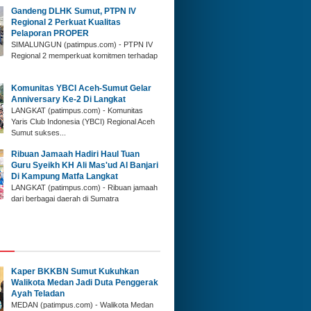
Gandeng DLHK Sumut, PTPN IV
Regional 2 Perkuat Kualitas
Pelaporan PROPER
SIMALUNGUN (patimpus.com) - PTPN IV
Regional 2 memperkuat komitmen terhadap
‎Komunitas YBCI Aceh-Sumut Gelar
Anniversary Ke-2 Di Langkat
LANGKAT (patimpus.com) - Komunitas
Yaris Club Indonesia (YBCI) Regional Aceh
Sumut sukses...
‎Ribuan Jamaah Hadiri Haul Tuan
Guru Syeikh KH Ali Mas'ud Al Banjari
Di Kampung Matfa Langkat
‎LANGKAT (patimpus.com) - Ribuan jamaah
dari berbagai daerah di Sumatra
Kaper BKKBN Sumut Kukuhkan
Walikota Medan Jadi Duta Penggerak
Ayah Teladan
MEDAN (patimpus.com) - Walikota Medan