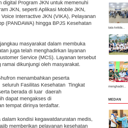
 digital Program JKN untuk memenuhi 
am JKN, seperti Aplikasi Mobile JKN, 
Voice Interractive JKN (VIKA), Pelayanan 
sapp (PANDAWA) hingga BPJS Kesehatan 
tata kelola...
enjangkau masyarakat dalam membuka 
tan juga telah menghadirkan layanan 
Customer Service (MCS). Layanan tersebut 
g ramai dikunjungi oleh masyarakat. 
 Ghufron menambahkan peserta 
seluruh Fasilitas Kesehatan  Tingkat 
menghadiri...
rta berada di luar  daerah  
ih dapat mengakses di 
MEDAN
n tempat dirinya terdaftar. 
 dalam kondisi kegawatdaruratan medis,  
 wajib memberikan pelayanan kesehatan 