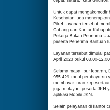
cepat, setara," kata Ghufron.
Untuk dapat mengakomodir b
Kesehatan juga menerapkan p
Piket  layanan tersebut mem
Cabang dan Kantor Kabupate
Pekerja Bukan Penerima Upa
peserta Penerima Bantuan Iur
Layanan tersebut dimulai pad
April 2023 pukul 08.00-12.00
Selama masa libur lebaran,
955.429 kanal pembayaran ya
membayar iuran kepesertaan
juga melayani peserta JKN ya
aplikasi Mobile JKN.
Selain pelayanan di kantor 