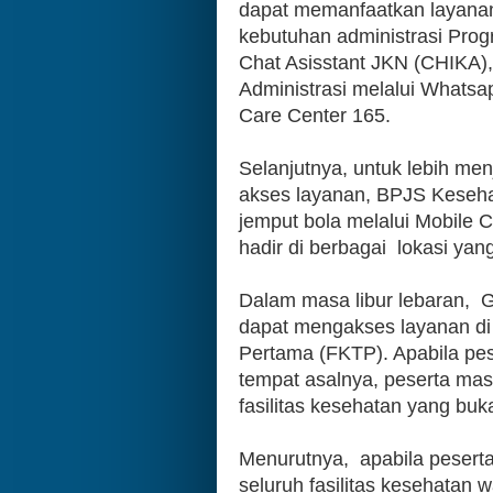
dapat memanfaatkan layanan
kebutuhan administrasi Progr
Chat Asisstant JKN (CHIKA), 
Administrasi melalui What
Care Center 165.  
Selanjutnya, untuk lebih m
akses layanan, BPJS Keseha
jemput bola melalui Mobile 
hadir di berbagai  lokasi yan
Dalam masa libur lebaran, 
dapat mengakses layanan di  
Pertama (FKTP). Apabila pese
tempat asalnya, peserta mas
fasilitas kesehatan yang buka
Menurutnya,  apabila peserta
seluruh fasilitas kesehatan