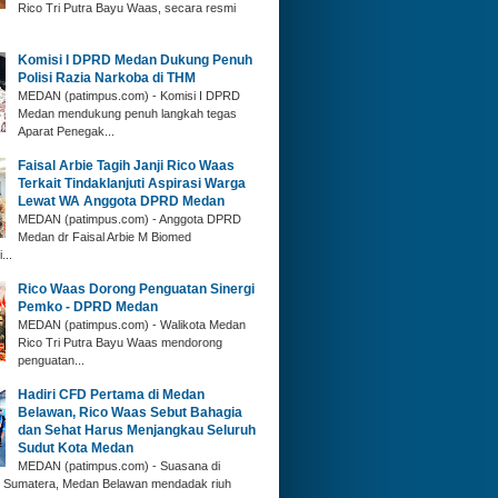
Rico Tri Putra Bayu Waas, secara resmi
Komisi I DPRD Medan Dukung Penuh
Polisi Razia Narkoba di THM
MEDAN (patimpus.com) - Komisi I DPRD
Medan mendukung penuh langkah tegas
Aparat Penegak...
Faisal Arbie Tagih Janji Rico Waas
Terkait Tindaklanjuti Aspirasi Warga
Lewat WA Anggota DPRD Medan
MEDAN (patimpus.com) - Anggota DPRD
Medan dr Faisal Arbie M Biomed
...
Rico Waas Dorong Penguatan Sinergi
Pemko - DPRD Medan
MEDAN (patimpus.com) - Walikota Medan
Rico Tri Putra Bayu Waas mendorong
penguatan...
Hadiri CFD Pertama di Medan
Belawan, Rico Waas Sebut Bahagia
dan Sehat Harus Menjangkau Seluruh
Sudut Kota Medan
MEDAN (patimpus.com) - Suasana di
n Sumatera, Medan Belawan mendadak riuh