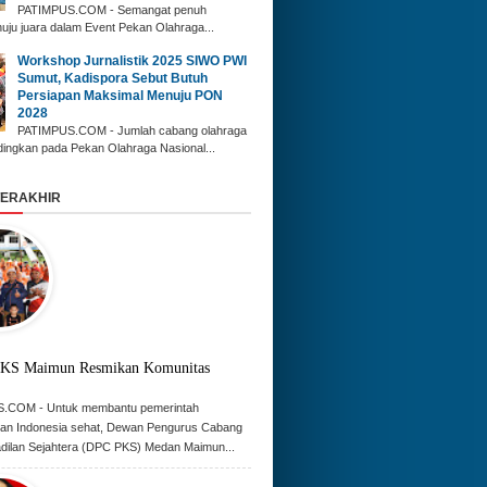
‎PATIMPUS.COM - Semangat penuh
nuju juara dalam Event Pekan Olahraga...
‎Workshop Jurnalistik 2025 SIWO PWI
Sumut, Kadispora Sebut Butuh
Persiapan Maksimal Menuju PON
2028
‎PATIMPUS.COM - Jumlah cabang olahraga
dingkan pada Pekan Olahraga Nasional...
TERAKHIR
KS Maimun Resmikan Komunitas
.COM - Untuk membantu pemerintah
an Indonesia sehat, Dewan Pengurus Cabang
adilan Sejahtera (DPC PKS) Medan Maimun...