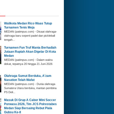
A
Walikota Medan Rico Waas Tutup
Turnamen Tenis Meja
MEDAN (patimpus.com) - Disaat olahraga-
olahraga baru seperti padel dan pickleball
tengah...
‎Turnamen Fun Truf Mania Berhadiah
Jutaan Rupiah Akan Digelar Di Kota
Medan
‎MEDAN (patimpus.com) - Dalam waktu
dekat, tepatnya 20 hingga 21 Juni 2026
Olahraga Sumut Berduka, A'zam
Nasution Telah Wafat
‎MEDAN (patimpus.com) - Dunia olahraga
Sumatera Utara berduka, mantan pembina
PS Deli...
‎Masuk Di Grup A Cabor Mini Soccer
Porwasu 2026, Tim JCS Polrestabes
Medan Siap Bersaing Rebut Piala
Gubsu Ke-II