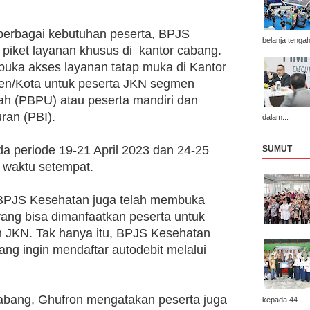
 
erbagai kebutuhan peserta, BPJS 
belanja tengah
iket layanan khusus di  kantor cabang. 
buka akses layanan tatap muka di Kantor 
n/Kota untuk peserta JKN segmen 
h (PBPU) atau peserta mandiri dan 
an (PBI).  
dalam...
a periode 19-21 April 2023 dan 24-25 
SUMUT
 waktu setempat. 
 BPJS Kesehatan juga telah membuka 
ng bisa dimanfaatkan peserta untuk 
 JKN. Tak hanya itu, BPJS Kesehatan 
ng ingin mendaftar autodebit melalui 
cabang, Ghufron mengatakan peserta juga 
kepada 44...