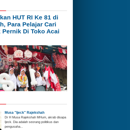
kan HUT RI Ke 81 di
h, Para Pelajar Cari
 Pernik Di Toko Acai
Musa "Ijeck" Rajekshah
Dr H Musa Rajekshah MHum, akrab disapa
Ijeck. Dia adalah seorang politikus dan
pengusaha...