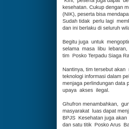
"Kini,  peserta juga dapat 
kesehatan. Cukup dengan m
(NIK), peserta bisa mendapatk
Sudah tidak  perlu lagi  memb
dan ini berlaku di seluruh w
Begitu juga  untuk  mengoptim
selama  masa  libu  lebaran
tim  Posko Terpadu Siaga Ra
Nantinya, tim tersebut akan
teknologi informasi dalam p
menjaga perlindungan data pr
upaya  akses  ilegal.
Ghufron menambahkan,  gun
masyarakat  luas dapat menj
BPJS  Kesehatan juga akan  m
dan satu titik  Posko Arus  B