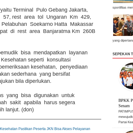
sportifitas me
yaitu Terminal  Pulo Gebang Jakarta,  
 57, rest  area  tol  Ungaran  Km  429,  
, Pelabuhan  Soekarno Hatta  Makassar  
pat  di  rest  area  Banjaratma Km  260B 
yang dipertan
 pemudik  bisa  mendapatkan  layanan  
SEPEKAN 
Kesehatan seperti  konsultasi  
  pemeriksaan kesehatan,  penyediaan  
kan sederhana  yang bersifat  
ukan bila diperlukan. 
ns  yang  bisa  digunakan  untuk  
BPKK P
h  sakit  apabila  harus segera 
Senam
 lanjut. (don)
PATIMPUS
mewujudk
Partai Ke
 Kesehatan Pastikan Peserta JKN Bisa Akses Pelayanan