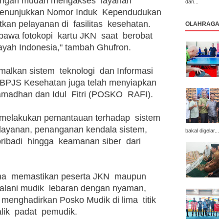
 dengan mudah mengakses  layanan 
dan...
enunjukkan Nomor Induk  Kependudukan 
an pelayanan di  fasilitas  kesehatan. 
OLAHRAG
awa fotokopi  kartu JKN  saat  berobat  
ilayah Indonesia," tambah Ghufron. 
alkan sistem  teknologi  dan Informasi  
, BPJS Kesehatan juga telah menyiapkan 
madhan dan Idul  Fitri (POSKO  RAFI).
  melakukan pemantauan terhadap  sistem 
elayanan, penanganan kendala sistem, 
bakal digelar...
ibadi  hingga  keamanan siber  dari 
a  memastikan peserta JKN  maupun 
alani mudik  lebaran dengan nyaman,  
enghadirkan Posko Mudik di lima  titik 
alik  padat  pemudik. 