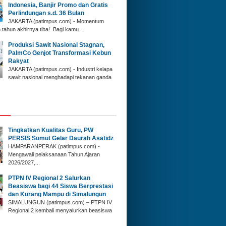
Indonesia, Banjir Promo dan Gratis
Perlindungan s.d. 36 Bulan
JAKARTA (patimpus.com) - Momentum
 tahun akhirnya tiba! Bagi kamu...
Produksi Sawit Nasional Stagnan,
PalmCo Genjot Transformasi Kebun
Rakyat
JAKARTA (patimpus.com) - Industri kelapa
sawit nasional menghadapi tekanan ganda
‎Tingkatkan Kualitas Guru, PW
PERSIS Sumut Gelar Daurah Asatidz
‎HAMPARANPERAK (patimpus.com) -
Mengawali pelaksanaan Tahun Ajaran
2026/2027,...
PTPN IV Regional 2 Salurkan
Beasiswa bagi 44 Siswa Berprestasi
dan Kurang Mampu di Simalungun
SIMALUNGUN (patimpus.com) – PTPN IV
Regional 2 kembali menyalurkan beasiswa