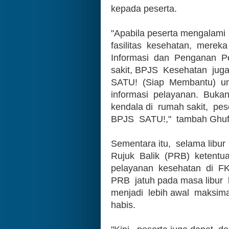
kepada peserta. 
"Apabila peserta mengalami  
fasilitas  kesehatan,  merek
Informasi  dan  Penganan  Pe
sakit, BPJS  Kesehatan  juga
SATU!  (Siap  Membantu)  
informasi  pelayanan.  Bukan
kendala di  rumah sakit,  pe
BPJS  SATU!,"  tambah Ghuf
Sementara itu,  selama libur
Rujuk  Balik  (PRB)  ketentu
pelayanan  kesehatan  di  FK
PRB  jatuh pada masa libur  
menjadi  lebih awal  maksima
habis. 