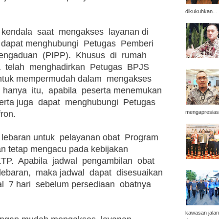
dikukuhkan...
kendala  saat  mengakses  layanan di  
a dapat menghubungi  Petugas  Pemberi  
ngaduan  (PIPP).  Khusus  di  rumah  
  telah  menghadirkan  Petugas  BPJS  
untuk mempermudah dalam  mengakses  
 hanya  itu,  apabila  peserta menemukan 
serta juga  dapat  menghubungi  Petugas  
mengapresiasi
ron. 
  lebaran untuk  pelayanan obat  Program  
an tetap mengacu pada kebijakan 
TP.  Apabila  jadwal  pengambilan  obat  
lebaran,  maka jadwal  dapat  disesuaikan 
l  7 hari  sebelum persediaan  obatnya  
kawasan jala