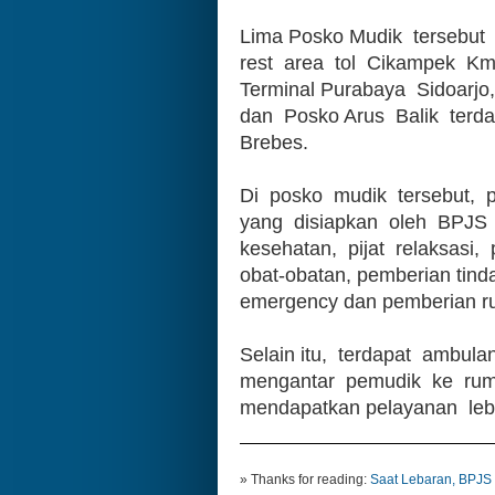
Lima Posko Mudik  tersebut  
rest  area  tol  Cikampek  Km 
Terminal Purabaya  Sidoarjo
dan  Posko Arus  Balik  terda
Brebes.
Di  posko  mudik  tersebut, 
yang  disiapkan  oleh  BPJS  
kesehatan,  pijat  relaksasi,
obat-obatan, pemberian tinda
emergency dan pemberian ruj
Selain itu,  terdapat  ambula
mengantar  pemudik  ke  ruma
mendapatkan pelayanan  lebih
» Thanks for reading:
Saat Lebaran, BPJS