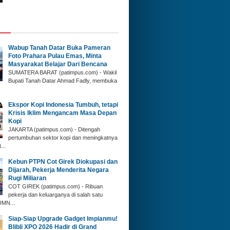
Wabup Tanah Datar ‎Buka Pameran
Foto Prahara Pulau Emas, Minta
Masyarakat Belajar Dari Bencana
SUMATERA BARAT (p‎atimpus.com) - Wakil
Bupati Tanah Datar Ahmad Fadly, membuka
Ekspor Kopi Indonesia Tumbuh, tetapi
Krisis Iklim Mengancam Masa Depan
Kopi
JAKARTA (patimpus.com) - Ditengah
pertumbuhan sektor kopi dan meningkatnya
...
Kebun PTPN Cot Girek Diokupasi dan
Dijarah, Pekerja Menderita Negara
Rugi Miliaran
COT GIREK (patimpus.com) - Ribuan
pekerja dan keluarganya di salah satu
UMN...
Siap-Siap Upgrade Gadget Impianmu!
Blibli XPO 2026 Hadir di Grand